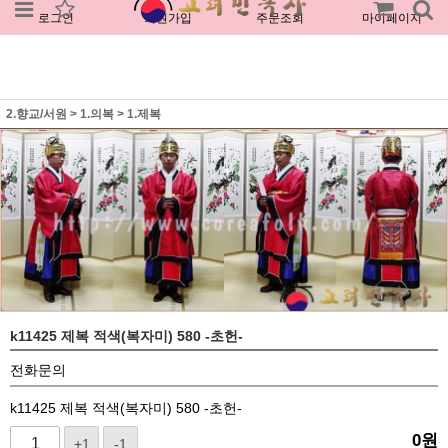
로그인
회원가입
주문조회
마이페이지
2.향교/서원
>
1.의복
>
1.제복
k11425 제복 적색(복자미) 580 -초헌-
전화문의
k11425 제복 적색(복자미) 580 -초헌-
0
원
+1
-1