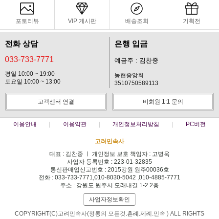
포토리뷰
VIP 게시판
배송조회
기획전
전화 상담
은행 입금
033-733-7771
예금주 : 김찬중
평일 10:00 ~ 19:00
농협중앙회
토요일 10:00 ~ 13:00
3510750589113
고객센터 연결
비회원 1:1 문의
이용안내
이용약관
개인정보처리방침
PC버전
고려민속사
대표 : 김찬중 ㅣ 개인정보 보호 책임자 : 고병욱
사업자 등록번호 : 223-01-32835
통신판매업신고번호 : 2015강원 원주00036호
전화 : 033-733-7771,010-8030-5042 ,010-4885-7771
주소 : 강원도 원주시 모래내길 1-2 2층
사업자정보확인
COPYRIGHT(C)고려민속사(정통의 모든것.혼례.제례.민속 ) ALL RIGHTS