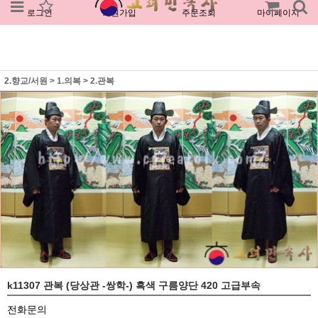
로그인
회원가입
주문조회
마이페이지
2.향교/서원
>
1.의복
>
2.관복
k11307 관복 (당상관 -쌍학-) 흑색 구름양단 420 고급부속
전화문의