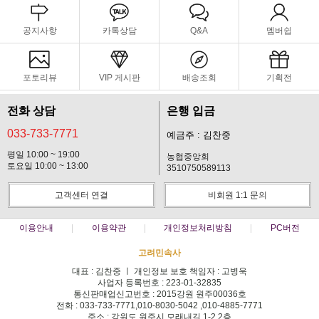
공지사항
카톡상담
Q&A
멤버쉽
포토리뷰
VIP 게시판
배송조회
기획전
전화 상담
은행 입금
033-733-7771
예금주 : 김찬중
평일 10:00 ~ 19:00
농협중앙회
토요일 10:00 ~ 13:00
3510750589113
고객센터 연결
비회원 1:1 문의
이용안내
이용약관
개인정보처리방침
PC버전
고려민속사
대표 : 김찬중 ㅣ 개인정보 보호 책임자 : 고병욱
사업자 등록번호 : 223-01-32835
통신판매업신고번호 : 2015강원 원주00036호
전화 : 033-733-7771,010-8030-5042 ,010-4885-7771
주소 : 강원도 원주시 모래내길 1-2 2층