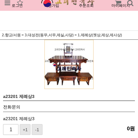
로그인
회원가입
주문조회
마이페이지
2.향교/서원
>
3.대성전(동무,서무,제실,사당)
>
1.제례상(젯상,제상,제사상)
a23201 제례상3
전화문의
a23201 제례상3
0
원
+1
-1