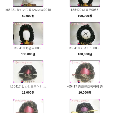
k65421 황진이구름장식머리0040
k65420 태평무0055
50,000원
100,000원
k65419 화관무 0065
k65418 기녀머리 0050
130,000원
100,000원
k65417 일반인조족머리 大
k65417 중급인조쪽머리 중
12,000원
16,000원