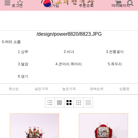
로그인
회원가입
주문조회
마이페이지
/design/power8820/8823.JPG
5.머리 소품
1.상투
2.비녀
3.전통꽃이
3.떨잠
4.큰머리.쪽머리.
5.족두리
6.댕기
최신순
낮은가격
높은가격
판매순위
상품명