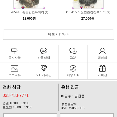
k65416 중급인조쪽머리 大
k65415 이산인조검정쪽머리 大
18,000원
27,000원
더보기
(
1
/
4
)
+
공지사항
카톡상담
Q&A
멤버쉽
포토리뷰
VIP 게시판
배송조회
기획전
전화 상담
은행 입금
033-733-7771
예금주 : 김찬중
평일 10:00 ~ 19:00
농협중앙회
토요일 10:00 ~ 13:00
3510750589113