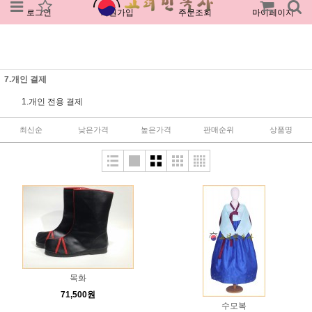
로그인
회원가입
주문조회
마이페이지
7.개인 결제
1.개인 전용 결제
최신순
낮은가격
높은가격
판매순위
상품명
목화
71,500원
수모복